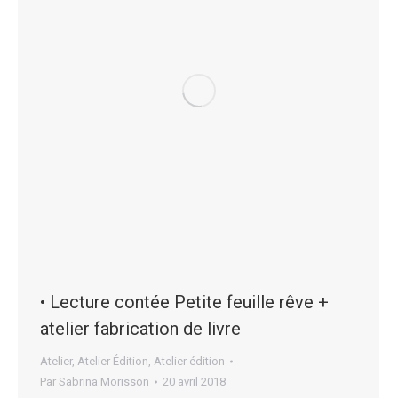
• Lecture contée Petite feuille rêve +
atelier fabrication de livre
Atelier
,
Atelier Édition
,
Atelier édition
Par
Sabrina Morisson
20 avril 2018