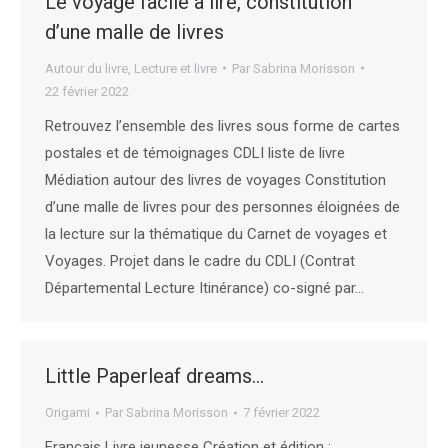
Le voyage facile à lire, constitution
d’une malle de livres
Autour du livre
,
Lecture et livre
Par
Sabrina Morisson
22 février 2022
Retrouvez l’ensemble des livres sous forme de cartes
postales et de témoignages CDLI liste de livre
Médiation autour des livres de voyages Constitution
d’une malle de livres pour des personnes éloignées de
la lecture sur la thématique du Carnet de voyages et
Voyages. Projet dans le cadre du CDLI (Contrat
Départemental Lecture Itinérance) co-signé par…
Little Paperleaf dreams…
Origami
Par
Sabrina Morisson
7 février 2022
Français Livre jeunesse Création et édition :