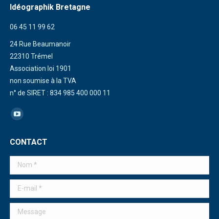
Idéographik Bretagne
06 45 11 99 62
24 Rue Beaumanoir
22310 Trémel
Association loi 1901
non soumise à la TVA
n° de SIRET : 834 985 400 000 11
Trouvez nous sur :
La
page
CONTACT
YouTube
s'ouvre
Nom *
dans
une
E-mail *
nouvelle
Message
fenêtre