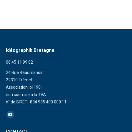
Idéographik Bretagne
06 45 11 99 62
24 Rue Beaumanoir
22310 Trémel
Association loi 1901
non soumise à la TVA
n° de SIRET : 834 985 400 000 11
Trouvez nous sur :
La
page
CONTACT