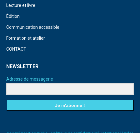
Lecture et livre
Édition
Communication accessible
Formation et atelier
CONTACT
NEWSLETTER
Adresse de messagerie
Je m'abonne !
Boosté par
Waostudio
/
Politique de confidentialité
/
Mentions légales