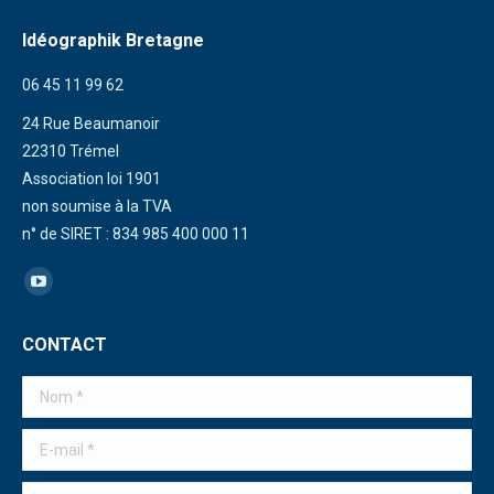
Idéographik Bretagne
06 45 11 99 62
24 Rue Beaumanoir
22310 Trémel
Association loi 1901
non soumise à la TVA
n° de SIRET : 834 985 400 000 11
Trouvez nous sur :
La
page
CONTACT
YouTube
s'ouvre
Nom *
dans
une
E-mail *
nouvelle