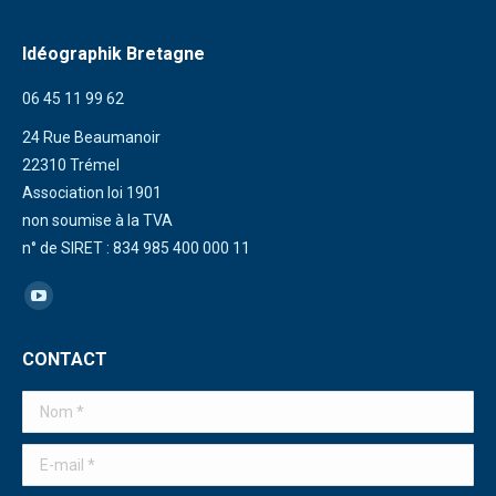
Idéographik Bretagne
06 45 11 99 62
24 Rue Beaumanoir
22310 Trémel
Association loi 1901
non soumise à la TVA
n° de SIRET : 834 985 400 000 11
Trouvez nous sur :
La
page
CONTACT
YouTube
s'ouvre
Nom *
dans
une
E-mail *
nouvelle