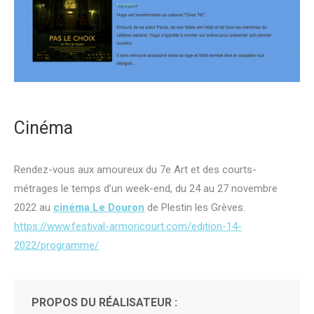
Cinéma
Rendez-vous aux amoureux du 7e Art et
des courts-
métrages
le temps d’un week-end, du 24 au 27 novembre
2022
au
cinéma Le Douron
de Plestin les Grèves.
https://www.festival-armoricourt.com/edition-14-
2022/programme/
PROPOS DU RÉALISATEUR :