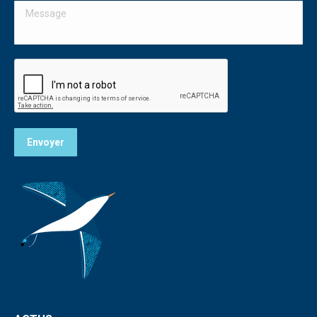
Message
fenêtre
Envoyer