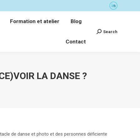
La
Formation et atelier
Blog
page
Search
Formation et atelier
Blog
Recherche
LinkedIn
Contact
:
Search
Recherche
s'ouvre
Contact
:
dans
une
nouvelle
fenêtre
CE)VOIR LA DANSE ?
ectacle de danse et photo et des personnes déficiente