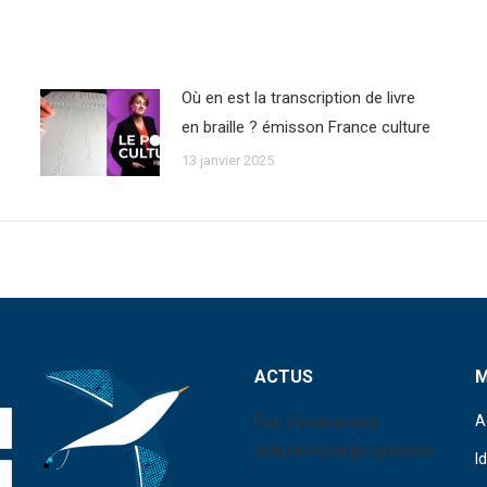
Où en est la transcription de livre
en braille ? émisson France culture
13 janvier 2025
ACTUS
Pas d'événement
A
actuellement programmé.
I