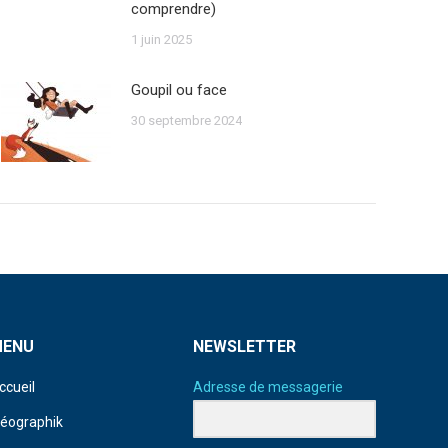
comprendre)
1 juin 2025
Goupil ou face
30 septembre 2024
MENU
NEWSLETTER
ccueil
Adresse de messagerie
déographik