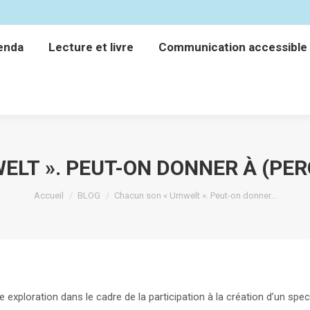
enda
Lecture et livre
Communication accessible
enda
Lecture et livre
Communication accessible
LT ». PEUT-ON DONNER À (PER
Vous êtes ici :
Accueil
BLOG
Chacun son « Umwelt ». Peut-on donner…
exploration dans le cadre de la participation à la création d’un sp