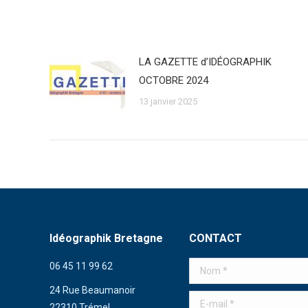
LA GAZETTE d’IDÉOGRAPHIK
OCTOBRE 2024
13 janvier 2025
Idéographik Bretagne
CONTACT
06 45 11 99 62
Nom *
24 Rue Beaumanoir
E-mail *
22310 Trémel