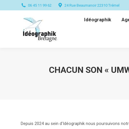
06 45 11 99 62
24 Rue Beaumanoir 22310 Trémel
Idéographik
Ag
Idéographik
Ag
CHACUN SON « UMWE
Depuis 2024 au sein d’Idéographik nous poursuivons notre 