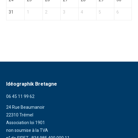
31
1
2
3
4
5
6
Idéographik Bretagne
06 45 11 99 62
24 Rue Beaumanoir
22310 Trémel
Association loi 1901
non soumise à la TVA