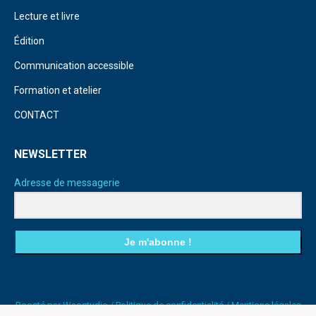
Lecture et livre
Édition
Communication accessible
Formation et atelier
CONTACT
NEWSLETTER
Adresse de messagerie
Je m'abonne !
Boosté par
Waostudio
/
Politique de confidentialité
/
Mentions légales