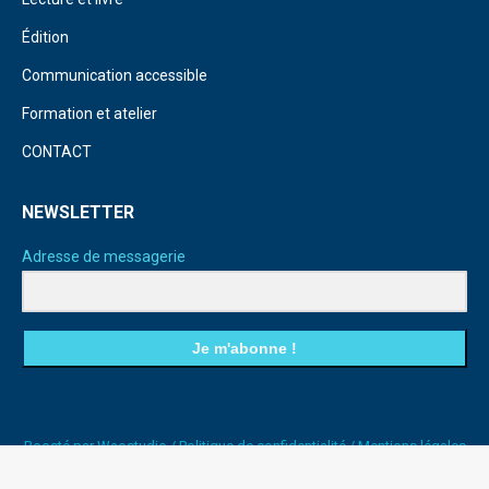
Édition
Communication accessible
Formation et atelier
CONTACT
NEWSLETTER
Adresse de messagerie
Je m'abonne !
Boosté par
Waostudio
/
Politique de confidentialité
/
Mentions légales
/
Plan du site