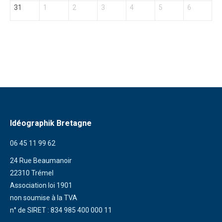
31
1
2
3
4
5
6
Idéographik Bretagne
06 45 11 99 62
24 Rue Beaumanoir
22310 Trémel
Association loi 1901
non soumise à la TVA
n° de SIRET : 834 985 400 000 11