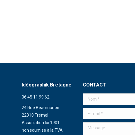
Idéographik Bretagne
CONTACT
06 45 11 99 62
Nom *
24 Rue Beaumanoir
E-mail *
22310 Trémel
Association loi 1901
Message
non soumise à la TVA