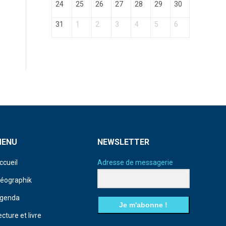
24
25
26
27
28
29
30
31
1
2
3
4
5
6
MENU
NEWSLETTER
ccueil
Adresse de messagerie
déographik
genda
Je m'abonne !
ecture et livre