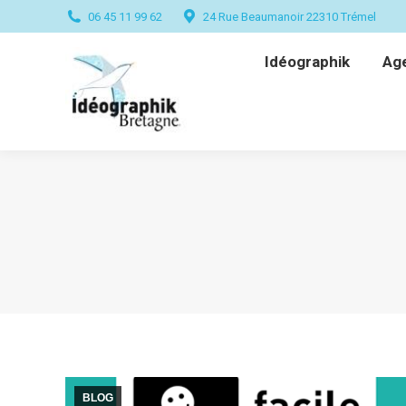
06 45 11 99 62
24 Rue Beaumanoir 22310 Trémel
Idéographik
Ag
Idéographik
Ag
BLOG