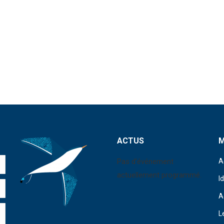
ACTUS
Pas d'événement
A
actuellement programmé.
I
A
L