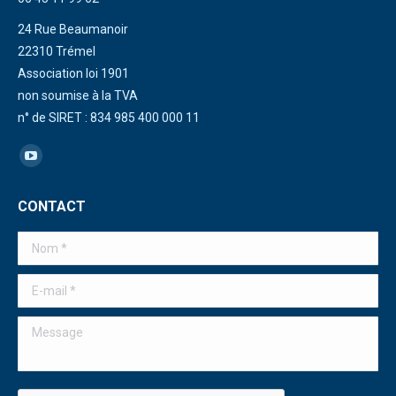
24 Rue Beaumanoir
22310 Trémel
Association loi 1901
non soumise à la TVA
n° de SIRET : 834 985 400 000 11
Trouvez nous sur :
La
page
CONTACT
YouTube
s'ouvre
Nom *
dans
une
E-mail *
nouvelle
Message
fenêtre