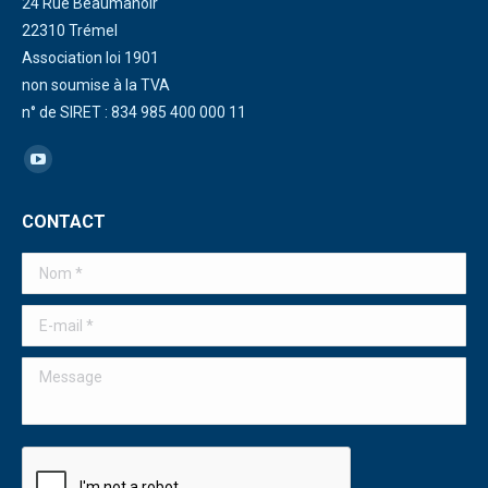
24 Rue Beaumanoir
22310 Trémel
Association loi 1901
non soumise à la TVA
n° de SIRET : 834 985 400 000 11
Trouvez nous sur :
La
page
CONTACT
YouTube
s'ouvre
Nom *
dans
une
E-mail *
nouvelle
Message
fenêtre