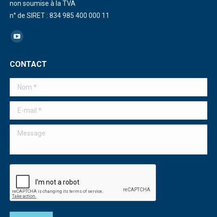
non soumise à la TVA
n° de SIRET : 834 985 400 000 11
Trouvez nous sur :
La
page
CONTACT
YouTube
s'ouvre
Nom *
dans
une
E-mail *
nouvelle
Message
fenêtre