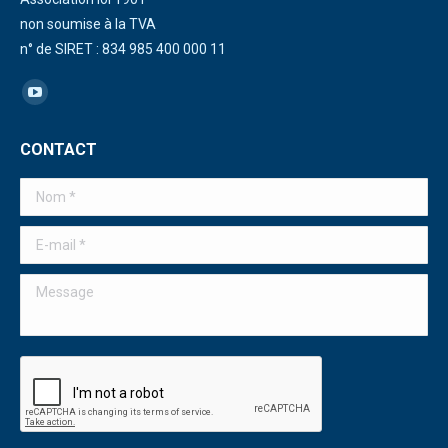
non soumise à la TVA
n° de SIRET : 834 985 400 000 11
Trouvez nous sur :
La
page
CONTACT
YouTube
s'ouvre
Nom *
dans
une
E-mail *
nouvelle
Message
fenêtre