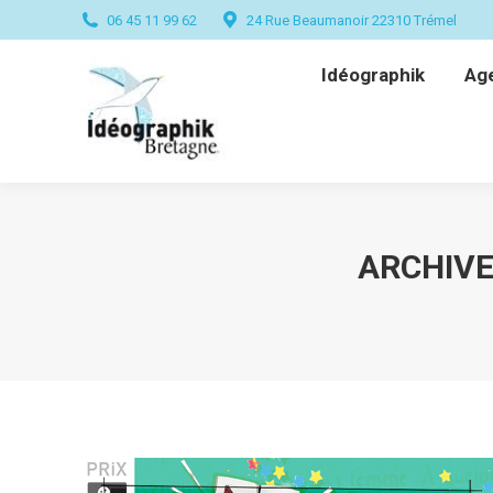
06 45 11 99 62
24 Rue Beaumanoir 22310 Trémel
Idéographik
Ag
Idéographik
Ag
ARCHIVE