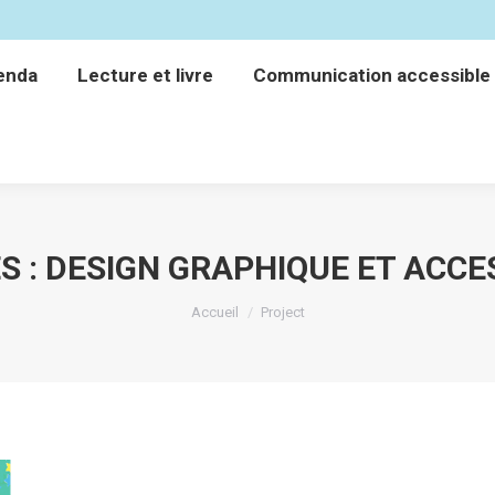
enda
Lecture et livre
Communication accessible
enda
Lecture et livre
Communication accessible
S :
DESIGN GRAPHIQUE ET ACCES
Vous êtes ici :
Accueil
Project