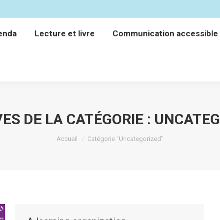
enda
Lecture et livre
Communication accessible
enda
Lecture et livre
Communication accessible
ES DE LA CATÉGORIE :
UNCATEG
Vous êtes ici :
Accueil
Catégorie "Uncategorized"