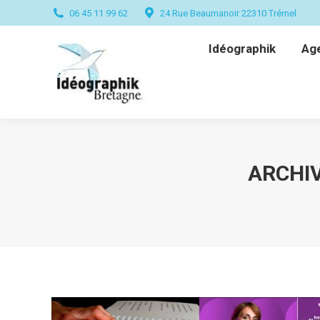
06 45 11 99 62
24 Rue Beaumanoir 22310 Trémel
Idéographik
Ag
Idéographik
Ag
ARCHIV