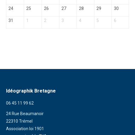
24
25
26
27
28
29
30
31
1
2
3
4
5
6
Idéographik Bretagne
06 45 11 99 62
24 Rue Beaumanoir
22310 Trémel
Association loi 1901