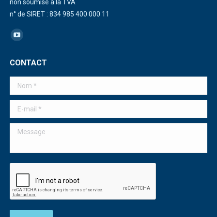
non soumise à la TVA
n° de SIRET : 834 985 400 000 11
Trouvez nous sur :
La
page
CONTACT
YouTube
s'ouvre
Nom *
dans
une
E-mail *
nouvelle
Message
fenêtre