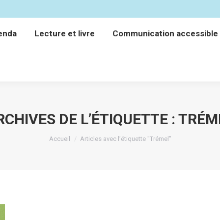
enda
Lecture et livre
Communication accessible
enda
Lecture et livre
Communication accessible
RCHIVES DE L’ÉTIQUETTE :
TRÉM
Vous êtes ici :
Accueil
Articles avec l’étiquette "Trémel"