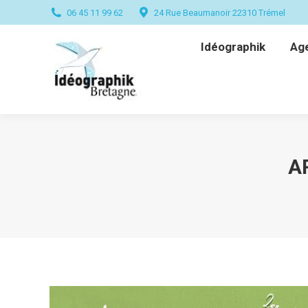
06 45 11 99 62
24 Rue Beaumanoir 22310 Trémel
Idéographik
Ag
Idéographik
Ag
A