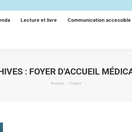
enda
Lecture et livre
Communication accessible
enda
Lecture et livre
Communication accessible
HIVES :
FOYER D'ACCUEIL MÉDIC
Vous êtes ici :
Accueil
Project