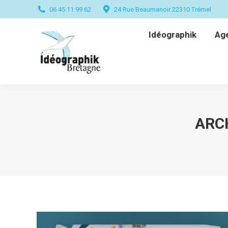
06 45 11 99 62
24 Rue Beaumanoir 22310 Trémel
Idéographik
Ag
Idéographik
Ag
ARC