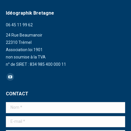
Idéographik Bretagne
06 45 11 99 62
24 Rue Beaumanoir
22310 Trémel
Association loi 1901
non soumise à la TVA
n° de SIRET : 834 985 400 000 11
Trouvez nous sur :
La
page
CONTACT
YouTube
s'ouvre
Nom *
dans
une
E-mail *
nouvelle