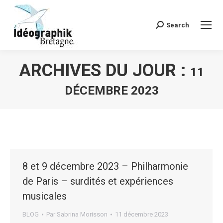
Search
Recherche
:
ARCHIVES DU JOUR :
11
DÉCEMBRE 2023
Vous êtes ici :
8 et 9 décembre 2023 – Philharmonie
de Paris – surdités et expériences
musicales
BLOG
Par
Sabrina Morisson
11 décembre 2023