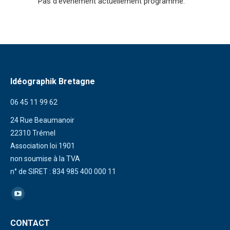
Pas d'événement actuellement programmé.
Idéographik Bretagne
06 45 11 99 62
24 Rue Beaumanoir
22310 Trémel
Association loi 1901
non soumise à la TVA
n° de SIRET : 834 985 400 000 11
Trouvez nous sur :
La
page
CONTACT
YouTube