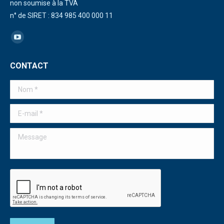
non soumise à la TVA
n° de SIRET : 834 985 400 000 11
Trouvez nous sur :
La
page
CONTACT
YouTube
s'ouvre
Nom *
dans
une
E-mail *
nouvelle
Message
fenêtre