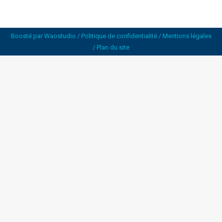
Boosté par
Waostudio
/
Politique de confidentialité
/
Mentions légales
/
Plan du site