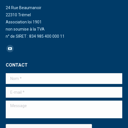
24 Rue Beaumanoir
22310 Trémel
Association loi 1901
non soumise à la TVA
n° de SIRET : 834 985 400 000 11
Trouvez nous sur :
La
page
CONTACT
YouTube
s'ouvre
Nom *
dans
une
E-mail *
nouvelle
Message
fenêtre