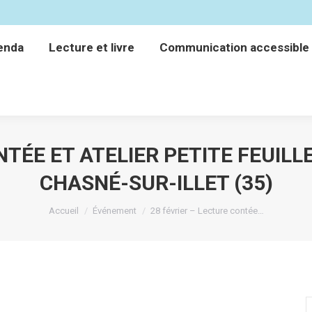
enda
Lecture et livre
Communication accessible
enda
Lecture et livre
Communication accessible
NTÉE ET ATELIER PETITE FEUIL
CHASNÉ-SUR-ILLET (35)
Vous êtes ici :
Accueil
Événement
28 février – Lecture contée…