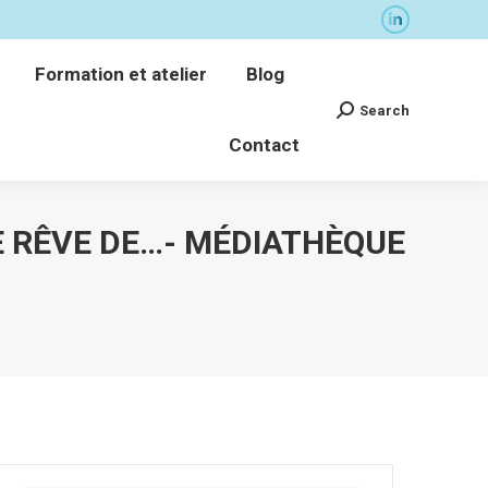
La
Formation et atelier
Blog
page
Search
Formation et atelier
Blog
Recherche
LinkedIn
Contact
:
Search
Recherche
s'ouvre
Contact
:
dans
une
nouvelle
fenêtre
LE RÊVE DE…- MÉDIATHÈQUE