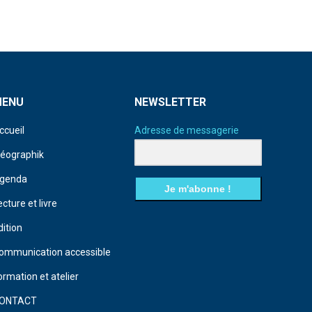
MENU
NEWSLETTER
ccueil
Adresse de messagerie
déographik
genda
Je m'abonne !
ecture et livre
dition
ommunication accessible
ormation et atelier
ONTACT