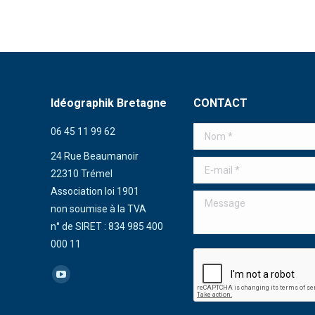
Idéographik Bretagne
CONTACT
06 45 11 99 62
Nom *
24 Rue Beaumanoir
E-mail *
22310 Trémel
Association loi 1901
Message
non soumise à la TVA
n° de SIRET : 834 985 400
000 11
Trouvez nous sur :
La
page