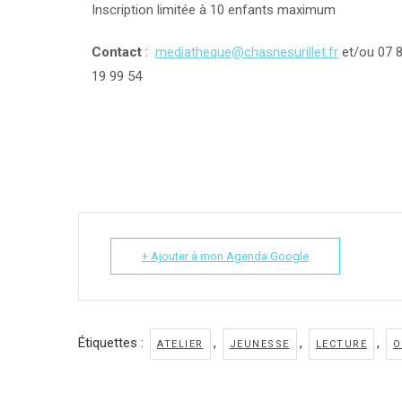
Inscription limitée à 10 enfants maximum
Contact
:
mediatheque@chasnesurillet.fr
et/ou 07 
19 99 54
+ Ajouter à mon Agenda Google
Étiquettes :
,
,
,
ATELIER
JEUNESSE
LECTURE
O