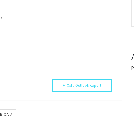
87
P
+ iCal / Outlook export
RIGAMI