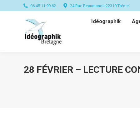
06 45 11 99 62
24 Rue Beaumanoir 22310 Trémel
Idéographik
Ag
Idéographik
Ag
28 FÉVRIER – LECTURE CO