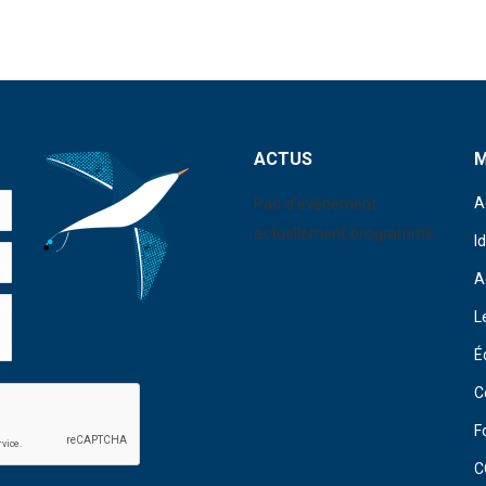
ACTUS
Pas d'événement
A
actuellement programmé.
I
A
L
É
C
F
C