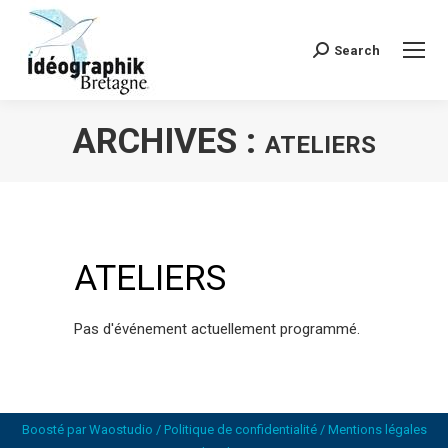
Search
Recherche
:
ARCHIVES :
ATELIERS
Vous êtes ici :
ATELIERS
Pas d'événement actuellement programmé.
Boosté par
Waostudio
/
Politique de confidentialité
/
Mentions légales