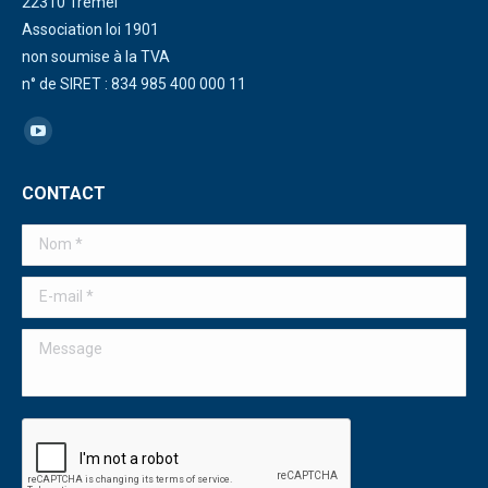
22310 Trémel
Association loi 1901
non soumise à la TVA
n° de SIRET : 834 985 400 000 11
Trouvez nous sur :
La
page
CONTACT
YouTube
s'ouvre
Nom *
dans
une
E-mail *
nouvelle
Message
fenêtre