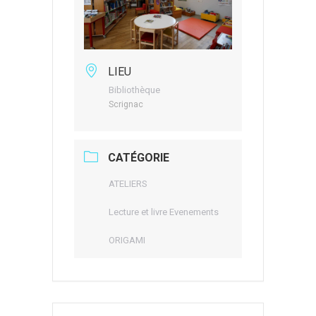
LIEU
Bibliothèque
Scrignac
CATÉGORIE
ATELIERS
Lecture et livre Evenements
ORIGAMI