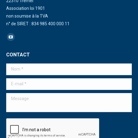
22310 Trémel
Association loi 1901
non soumise à la TVA
n° de SIRET : 834 985 400 000 11
Trouvez nous sur :
La
page
CONTACT
YouTube
s'ouvre
Nom *
dans
une
E-mail *
nouvelle
Message
fenêtre