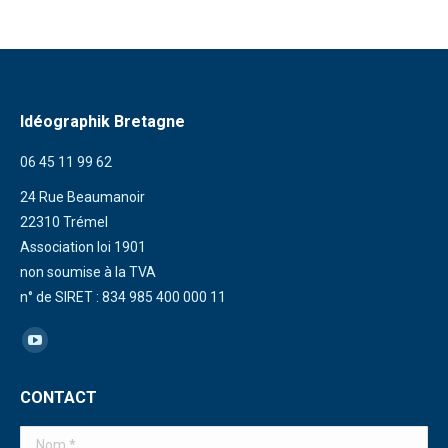
Idéographik Bretagne
06 45 11 99 62
24 Rue Beaumanoir
22310 Trémel
Association loi 1901
non soumise à la TVA
n° de SIRET : 834 985 400 000 11
Trouvez nous sur :
La
page
CONTACT
YouTube
s'ouvre
Nom *