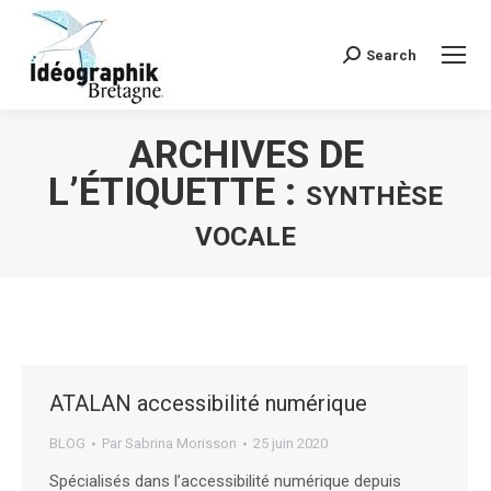
Search
Recherche
:
ARCHIVES DE
L’ÉTIQUETTE :
SYNTHÈSE
VOCALE
Vous êtes ici :
ATALAN accessibilité numérique
BLOG
Par
Sabrina Morisson
25 juin 2020
Spécialisés dans l’accessibilité numérique depuis