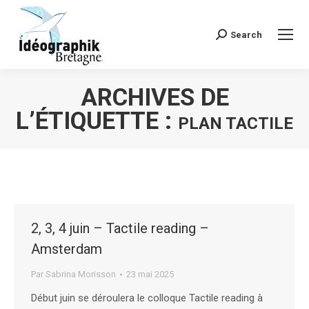
Search
Recherche
:
ARCHIVES DE
L’ÉTIQUETTE :
PLAN TACTILE
Vous êtes ici :
2, 3, 4 juin – Tactile reading –
Amsterdam
Par
Sabrina Morisson
23 mai 2025
Début juin se déroulera le colloque Tactile reading à