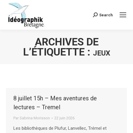
Search
Recherche
:
ARCHIVES DE
L’ÉTIQUETTE :
JEUX
Vous êtes ici :
8 juillet 15h – Mes aventures de
lectures – Tremel
Par
Sabrina Morisson
22 juin 2026
Les bibliothèques de Plufur, Lanvellec, Trémel et