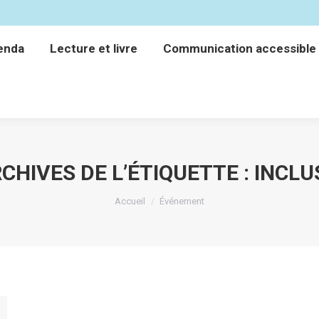
enda
Lecture et livre
Communication accessible
enda
Lecture et livre
Communication accessible
CHIVES DE L’ÉTIQUETTE :
INCLU
Vous êtes ici :
Accueil
Événement