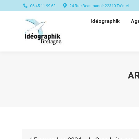
06 45 11 99 62
24 Rue Beaumanoir 22310 Trémel
Idéographik
Ag
Idéographik
Ag
AR