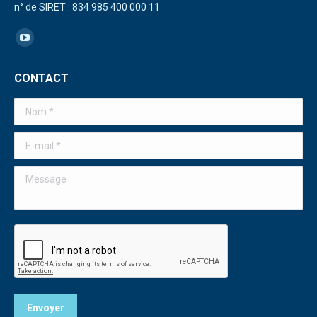
n° de SIRET : 834 985 400 000 11
Trouvez nous sur :
La
page
CONTACT
YouTube
s'ouvre
Nom *
dans
une
E-mail *
nouvelle
Message
fenêtre
Envoyer