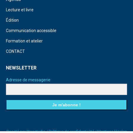
Lecture et livre
Édition
Communication accessible
Formation et atelier
CONTACT
NEWSLETTER
Adresse de messagerie
Je m'abonne !
Boosté par
Waostudio
/
Politique de confidentialité
/
Mentions légales