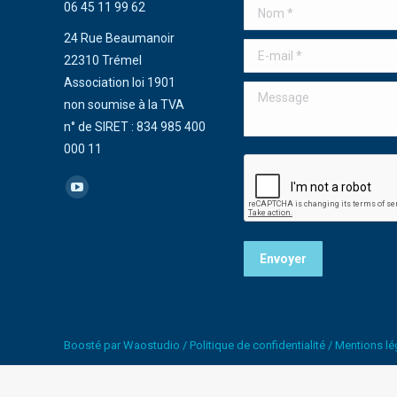
06 45 11 99 62
Nom *
24 Rue Beaumanoir
E-mail *
22310 Trémel
Association loi 1901
Message
non soumise à la TVA
n° de SIRET : 834 985 400
000 11
Trouvez nous sur :
La
page
YouTube
Envoyer
s'ouvre
dans
une
nouvelle
Boosté par
Waostudio
/
Politique de confidentialité
/
Mentions lé
fenêtre