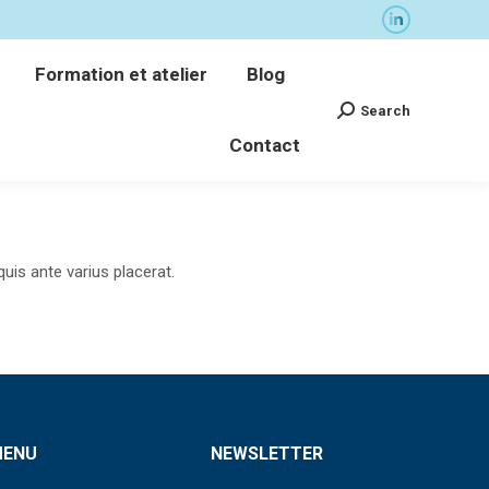
La
Formation et atelier
Blog
page
Search
Formation et atelier
Blog
Recherche
LinkedIn
Contact
:
Search
Recherche
s'ouvre
Contact
:
dans
une
nouvelle
fenêtre
uis ante varius placerat.
MENU
NEWSLETTER