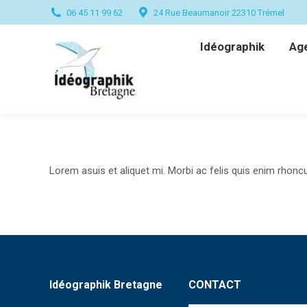
06 45 11 99 62
24 Rue Beaumanoir 22310 Trémel
Idéographik
Ag
Idéographik
Ag
Lorem asuis et aliquet mi. Morbi ac felis quis enim rhoncu
Idéographik Bretagne
CONTACT