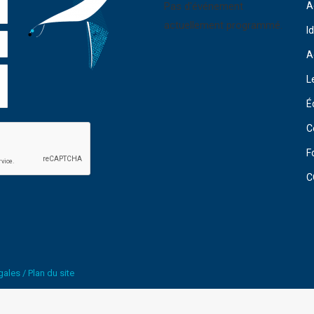
Pas d'événement
A
actuellement programmé.
I
A
L
É
C
F
C
gales
/
Plan du site