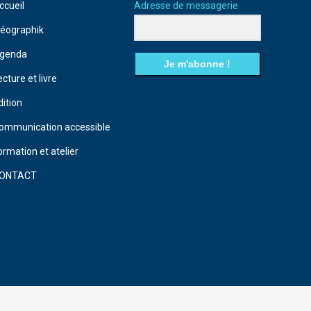
ccueil
Adresse de messagerie
déographik
genda
Je m'abonne !
ecture et livre
dition
ommunication accessible
ormation et atelier
ONTACT