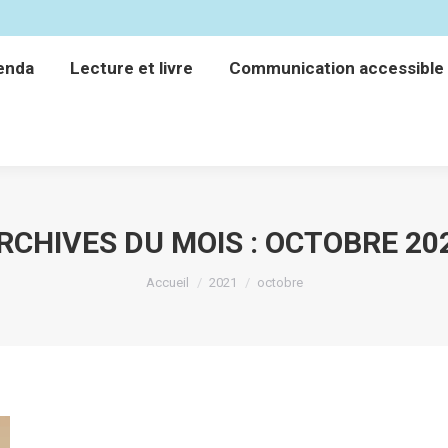
enda
Lecture et livre
Communication accessible
enda
Lecture et livre
Communication accessible
RCHIVES DU MOIS :
OCTOBRE 20
Vous êtes ici :
Accueil
2021
octobre