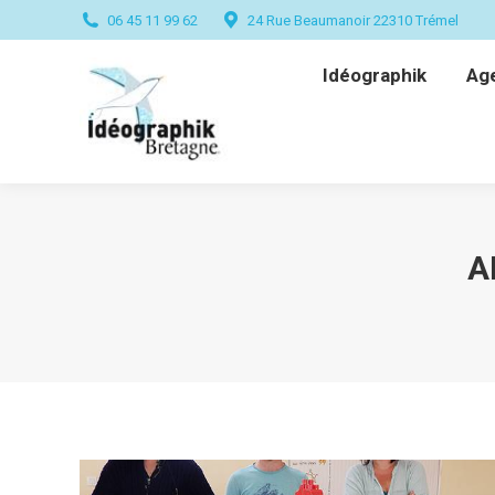
06 45 11 99 62
24 Rue Beaumanoir 22310 Trémel
Idéographik
Ag
Idéographik
Ag
A