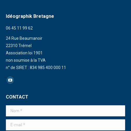
Idéographik Bretagne
06 45 11 99 62
24 Rue Beaumanoir
22310 Trémel
Association loi 1901
non soumise à la TVA
n° de SIRET : 834 985 400 000 11
Trouvez nous sur :
La
page
CONTACT
YouTube
s'ouvre
Nom *
dans
une
E-mail *
nouvelle