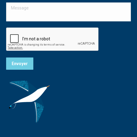
Message
fenêtre
Envoyer