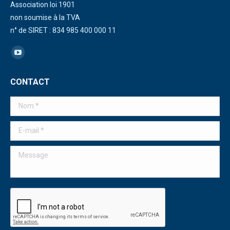
Association loi 1901
non soumise à la TVA
n° de SIRET : 834 985 400 000 11
Trouvez nous sur :
La
page
CONTACT
YouTube
s'ouvre
Nom *
dans
une
E-mail *
nouvelle
Message
fenêtre