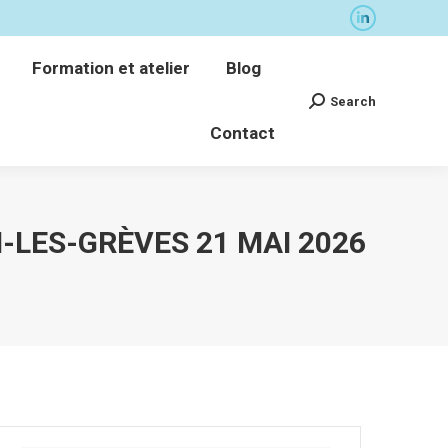
La
Formation et atelier
Blog
page
Search
Formation et atelier
Blog
Recherche
LinkedIn
Contact
:
Search
Recherche
s'ouvre
Contact
:
dans
une
nouvelle
fenêtre
-LES-GRÈVES 21 MAI 2026