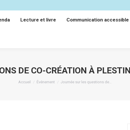
enda
Lecture et livre
Communication accessible
enda
Lecture et livre
Communication accessible
ONS DE CO-CRÉATION À PLESTIN
Vous êtes ici :
Accueil
Événement
Journée sur les questions de…