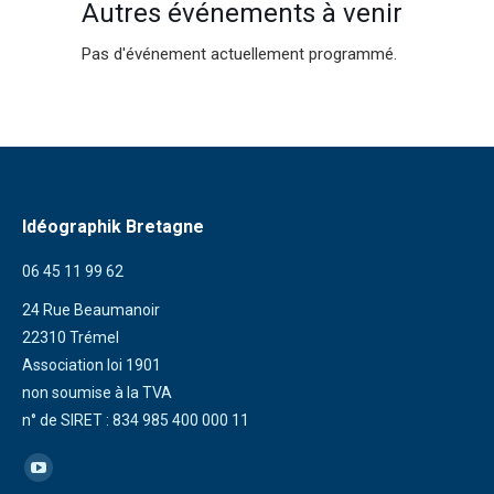
Autres événements à venir
Pas d'événement actuellement programmé.
Idéographik Bretagne
06 45 11 99 62
24 Rue Beaumanoir
22310 Trémel
Association loi 1901
non soumise à la TVA
n° de SIRET : 834 985 400 000 11
Trouvez nous sur :
La