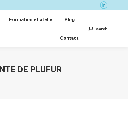
La
Formation et atelier
Blog
page
Search
Formation et atelier
Blog
Recherche
LinkedIn
Contact
:
Search
Recherche
s'ouvre
Contact
:
dans
une
nouvelle
fenêtre
ENTE DE PLUFUR