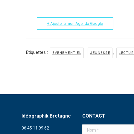
+ Ajouter à mon Agenda Google
Étiquettes :
,
,
EVÉNEMENTIEL
JEUNESSE
LECTUR
Idéographik Bretagne
CONTACT
06 45 11 99 62
Nom *