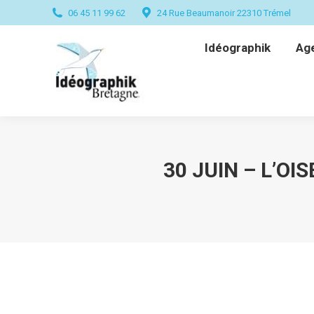
06 45 11 99 62
24 Rue Beaumanoir 22310 Trémel
Idéographik
Ag
Idéographik
Ag
30 JUIN – L’O