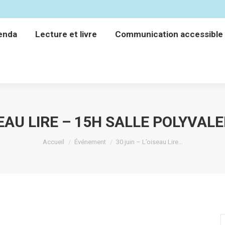
enda
Lecture et livre
Communication accessible
enda
Lecture et livre
Communication accessible
ISEAU LIRE – 15H SALLE POLYVAL
Vous êtes ici :
Accueil
Événement
30 juin – L’oiseau Lire…