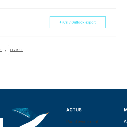
+ iCal / Outlook export
,
E
LIVRES
ACTUS
Pas d'événement
A