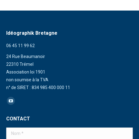
Idéographik Bretagne
06 45 11 99 62
24 Rue Beaumanoir
22310 Trémel
Association loi 1901
non soumise à la TVA
n° de SIRET : 834 985 400 000 11
Trouvez nous sur :
La
page
CONTACT
YouTube
s'ouvre
Nom *
dans