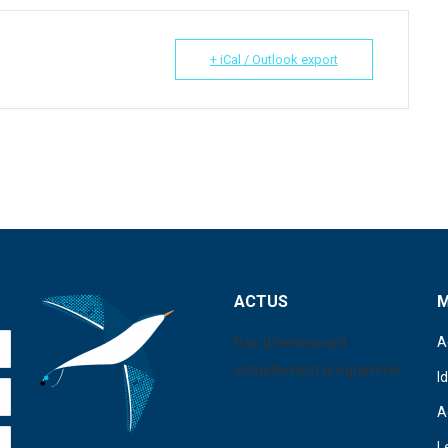
+ iCal / Outlook export
ACTUS
Pas d'événement
A
actuellement programmé.
I
A
L