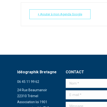
+ Ajouter à mon Agenda Google
Idéographik Bretagne
CONTACT
06 45 11 99 62
Nom *
24 Rue Beaumanoir
E-mail *
22310 Trémel
Association loi 1901
Message