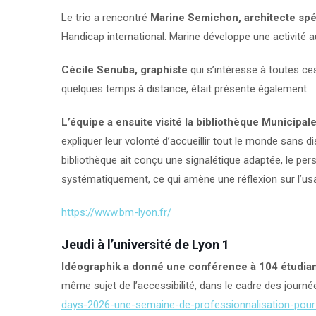
Le trio a rencontré
Marine Semichon, architecte spéc
Handicap international. Marine développe une activité aus
Cécile Senuba, graphiste
qui s’intéresse à toutes c
quelques temps à distance, était présente également.
L’équipe a ensuite visité la bibliothèque Municipal
expliquer leur volonté d’accueillir tout le monde sans di
bibliothèque ait conçu une signalétique adaptée, le per
systématiquement, ce qui amène une réflexion sur l’usag
https://www.bm-lyon.fr/
Jeudi à l’université de Lyon 1
Idéographik a donné une conférence à 104 étudia
même sujet de l’accessibilité, dans le cadre des journé
days-2026-une-semaine-de-professionnalisation-pour-