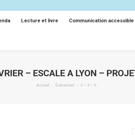
enda
Lecture et livre
Communication accessible
enda
Lecture et livre
Communication accessible
FÉVRIER – ESCALE A LYON – PROJ
Vous êtes ici :
Accueil
Événement
3 – 4 – 5…