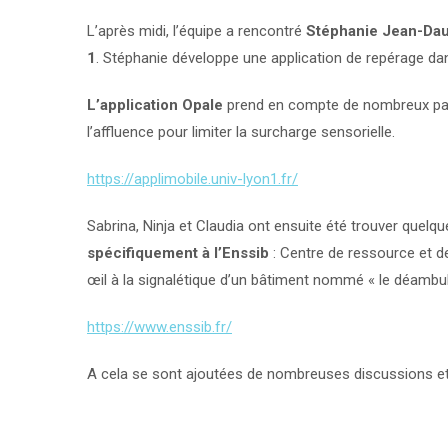
L’après midi, l’équipe a rencontré
Stéphanie Jean-Daubi
1
. Stéphanie développe une application de repérage d
L’application Opale
prend en compte de nombreux par
l’affluence pour limiter la surcharge sensorielle.
https://applimobile.univ-lyon1.fr/
Sabrina, Ninja et Claudia ont ensuite été trouver quelq
spécifiquement à l’Enssib
: Centre de ressource et de 
œil à la signalétique d’un bâtiment nommé « le déambul
https://www.enssib.fr/
A cela se sont ajoutées de nombreuses discussions et