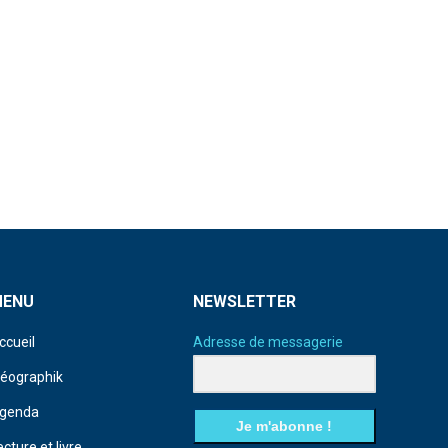
MENU
NEWSLETTER
ccueil
Adresse de messagerie
déographik
genda
Je m'abonne !
ecture et livre