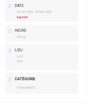
DATE
03 Fév 2026
- 05 Mar 2026
Expired!
HEURE
All Day
LIEU
Lyon
Lyon
CATÉGORIE
ÉVENEMENTS