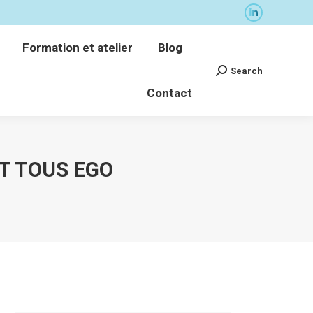
La
Formation et atelier
Blog
page
Search
Formation et atelier
Blog
Recherche
LinkedIn
Contact
:
Search
Recherche
s'ouvre
Contact
:
dans
une
nouvelle
fenêtre
ET TOUS EGO