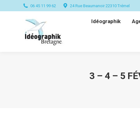
06 45 11 99 62
24 Rue Beaumanoir 22310 Trémel
Idéographik
Ag
Idéographik
Ag
3 – 4 – 5 