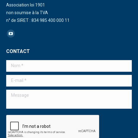
Association loi 1901
non soumise à la TVA
n° de SIRET : 834 985 400 000 11
Trouvez nous sur :
La
page
CONTACT
YouTube
s'ouvre
Nom *
dans
une
E-mail *
nouvelle
Message
fenêtre