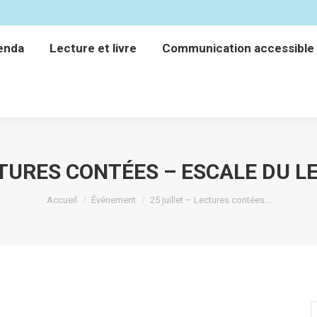
enda
Lecture et livre
Communication accessible
enda
Lecture et livre
Communication accessible
CTURES CONTÉES – ESCALE DU L
Vous êtes ici :
Accueil
Événement
25 juillet – Lectures contées…