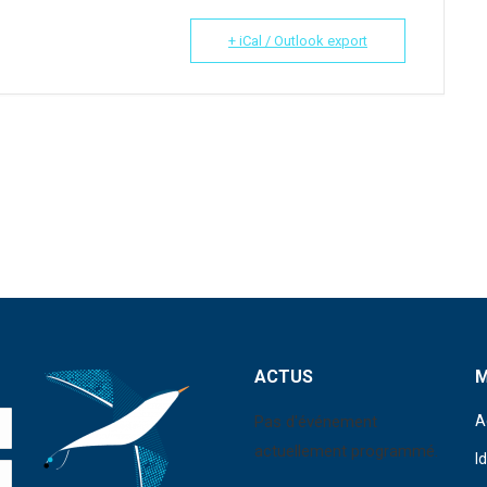
+ iCal / Outlook export
ACTUS
Pas d'événement
A
actuellement programmé.
I