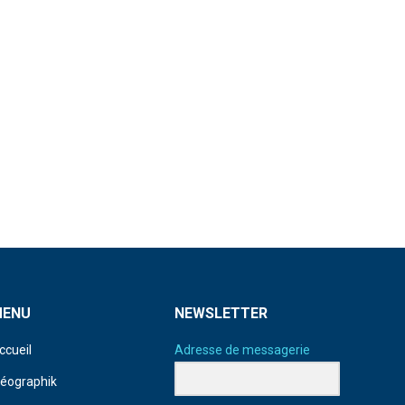
MENU
NEWSLETTER
ccueil
Adresse de messagerie
déographik