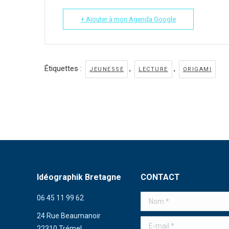
+ Ajouter à mon Agenda Google
Étiquettes :
,
,
JEUNESSE
LECTURE
ORIGAMI
Idéographik Bretagne
CONTACT
06 45 11 99 62
Nom *
24 Rue Beaumanoir
E-mail *
22310 Trémel