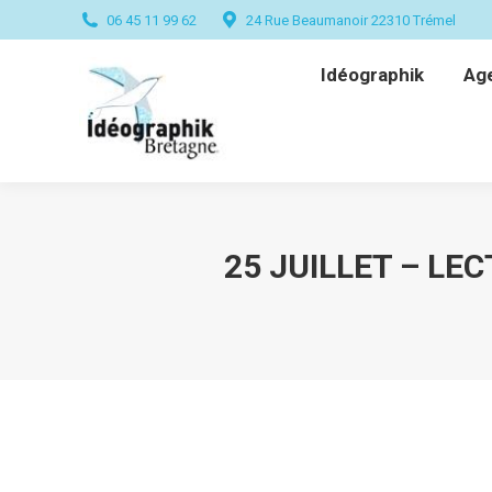
06 45 11 99 62
24 Rue Beaumanoir 22310 Trémel
Idéographik
Ag
Idéographik
Ag
25 JUILLET – LE