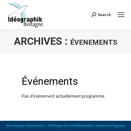
Search
Recherche
:
ARCHIVES :
ÉVENEMENTS
Vous êtes ici :
Événements
Pas d'événement actuellement programmé.
Boosté par
Waostudio
/
Politique de confidentialité
/
Mentions légales